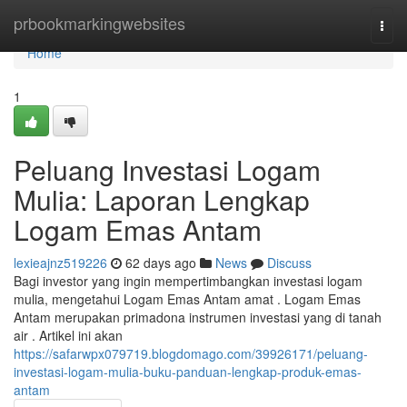
Home
prbookmarkingwebsites
Togg
navi
Home
1
Peluang Investasi Logam
Mulia: Laporan Lengkap
Logam Emas Antam
lexieajnz519226
62 days ago
News
Discuss
Bagi investor yang ingin mempertimbangkan investasi logam
mulia, mengetahui Logam Emas Antam amat . Logam Emas
Antam merupakan primadona instrumen investasi yang di tanah
air . Artikel ini akan
https://safarwpx079719.blogdomago.com/39926171/peluang-
investasi-logam-mulia-buku-panduan-lengkap-produk-emas-
antam