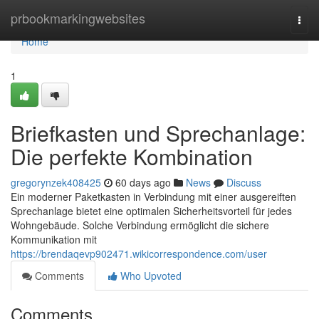
Home
prbookmarkingwebsites
Togg
navi
Home
1
Briefkasten und Sprechanlage:
Die perfekte Kombination
gregorynzek408425
60 days ago
News
Discuss
Ein moderner Paketkasten in Verbindung mit einer ausgereiften
Sprechanlage bietet eine optimalen Sicherheitsvorteil für jedes
Wohngebäude. Solche Verbindung ermöglicht die sichere
Kommunikation mit
https://brendaqevp902471.wikicorrespondence.com/user
Comments
Who Upvoted
Comments