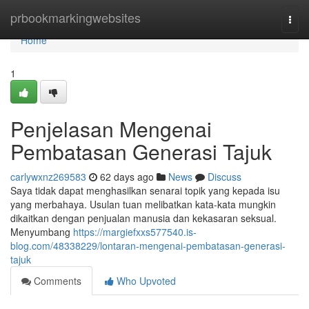
Home
prbookmarkingwebsites
Togg
navi
Home
1
Penjelasan Mengenai
Pembatasan Generasi Tajuk
carlywxnz269583
62 days ago
News
Discuss
Saya tidak dapat menghasilkan senarai topik yang kepada isu
yang merbahaya. Usulan tuan melibatkan kata-kata mungkin
dikaitkan dengan penjualan manusia dan kekasaran seksual.
Menyumbang
https://margiefxxs577540.is-
blog.com/48338229/lontaran-mengenai-pembatasan-generasi-
tajuk
Comments
Who Upvoted