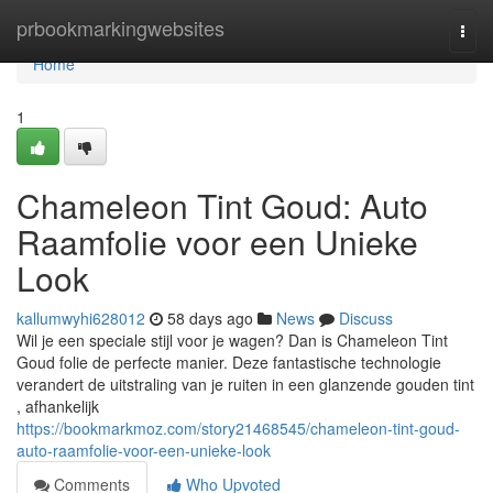
Home
prbookmarkingwebsites
Togg
navi
Home
1
Chameleon Tint Goud: Auto
Raamfolie voor een Unieke
Look
kallumwyhi628012
58 days ago
News
Discuss
Wil je een speciale stijl voor je wagen? Dan is Chameleon Tint
Goud folie de perfecte manier. Deze fantastische technologie
verandert de uitstraling van je ruiten in een glanzende gouden tint
, afhankelijk
https://bookmarkmoz.com/story21468545/chameleon-tint-goud-
auto-raamfolie-voor-een-unieke-look
Comments
Who Upvoted