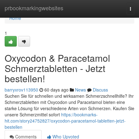
Home
prbookmarkingwebsites
Togg
navi
Home
1
Oxycodon & Paracetamol
Schmerztabletten - Jetzt
bestellen!
barryxrov113950
60 days ago
News
Discuss
Suchen Sie für schnellen und wirksamen Schmerzschnellhilfe? Ihr
Schmerztabletten mit Oxycodon und Paracetamol bieten eine
starke Lösung für verschiedene Arten von Schmerzen. Kaufen Sie
unsere Schmerzmittel sofort
https://bookmarks-
hit.com/story24752827/oxycodon-paracetamol-tabletten-jetzt-
bestellen
Comments
Who Upvoted