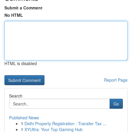
Submit a Comment
No HTML
HTML is disabled
Report Page
Search
Go
Published News
1
Delhi Property Registration : Transfer Tax ...
1
XYUltra: Your Top Gaming Hub