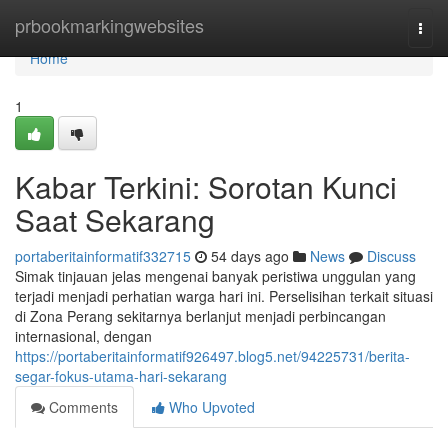
Home
prbookmarkingwebsites
Togg
navi
Home
1
Kabar Terkini: Sorotan Kunci
Saat Sekarang
portaberitainformatif332715
54 days ago
News
Discuss
Simak tinjauan jelas mengenai banyak peristiwa unggulan yang
terjadi menjadi perhatian warga hari ini. Perselisihan terkait situasi
di Zona Perang sekitarnya berlanjut menjadi perbincangan
internasional, dengan
https://portaberitainformatif926497.blog5.net/94225731/berita-
segar-fokus-utama-hari-sekarang
Comments
Who Upvoted