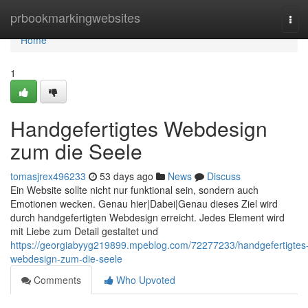
Home
prbookmarkingwebsites
Tog
navi
Home
1
Handgefertigtes Webdesign
zum die Seele
tomasjrex496233
53 days ago
News
Discuss
Ein Website sollte nicht nur funktional sein, sondern auch
Emotionen wecken. Genau hier|Dabei|Genau dieses Ziel wird
durch handgefertigten Webdesign erreicht. Jedes Element wird
mit Liebe zum Detail gestaltet und
https://georgiabyyg219899.mpeblog.com/72277233/handgefertigtes
webdesign-zum-die-seele
Comments
Who Upvoted