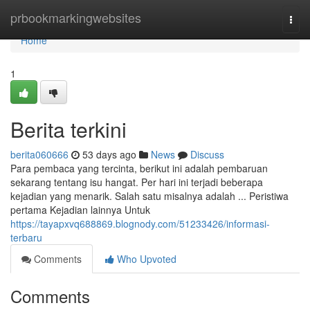
Home
prbookmarkingwebsites
Togg
navi
Home
1
Berita terkini
berita060666
53 days ago
News
Discuss
Para pembaca yang tercinta, berikut ini adalah pembaruan
sekarang tentang isu hangat. Per hari ini terjadi beberapa
kejadian yang menarik. Salah satu misalnya adalah ... Peristiwa
pertama Kejadian lainnya Untuk
https://tayapxvq688869.blognody.com/51233426/informasi-
terbaru
Comments
Who Upvoted
Comments