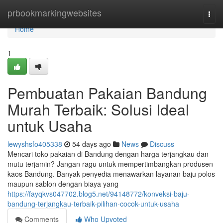
Home
prbookmarkingwebsites
Togg
navi
Home
1
Pembuatan Pakaian Bandung
Murah Terbaik: Solusi Ideal
untuk Usaha
lewyshsfo405338
54 days ago
News
Discuss
Mencari toko pakaian di Bandung dengan harga terjangkau dan
mutu terjamin? Jangan ragu untuk mempertimbangkan produsen
kaos Bandung. Banyak penyedia menawarkan layanan baju polos
maupun sablon dengan biaya yang
https://fayqkvs047702.blog5.net/94148772/konveksi-baju-
bandung-terjangkau-terbaik-pilihan-cocok-untuk-usaha
Comments
Who Upvoted