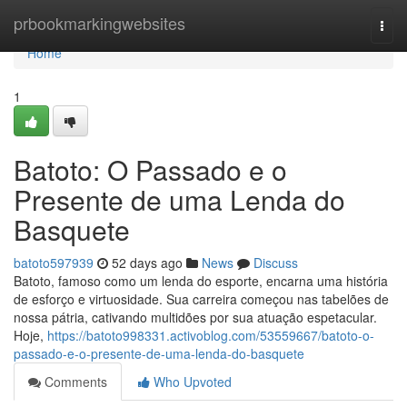
Home
prbookmarkingwebsites
Togg
navi
Home
1
Batoto: O Passado e o
Presente de uma Lenda do
Basquete
batoto597939
52 days ago
News
Discuss
Batoto, famoso como um lenda do esporte, encarna uma história
de esforço e virtuosidade. Sua carreira começou nas tabelões de
nossa pátria, cativando multidões por sua atuação espetacular.
Hoje,
https://batoto998331.activoblog.com/53559667/batoto-o-
passado-e-o-presente-de-uma-lenda-do-basquete
Comments
Who Upvoted