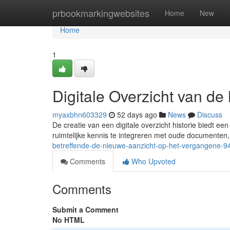
Home
prbookmarkingwebsites
Home
New
Home
1
Digitale Overzicht van de
myaxbhn603329
52 days ago
News
Discuss
De creatie van een digitale overzicht historie biedt e
ruimtelijke kennis te integreren met oude documente
betreffende-de-nieuwe-aanzicht-op-het-vergangene-
Comments
Who Upvoted
Comments
Submit a Comment
No HTML