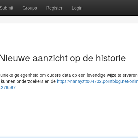
Submit
Groups
Register
Login
 Nieuwe aanzicht op de historie
en unieke gelegenheid om oudere data op een levendige wijze te ervaren
n, kunnen onderzoekers en de
https://nanayztt004702.pointblog.net/onlin
94276587