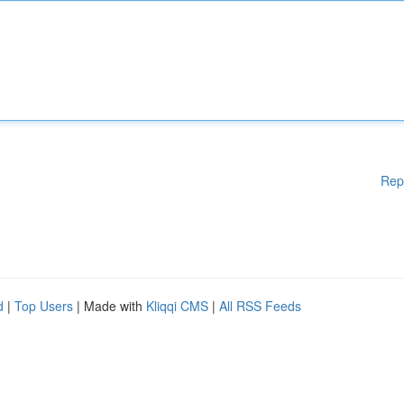
Rep
d
|
Top Users
| Made with
Kliqqi CMS
|
All RSS Feeds