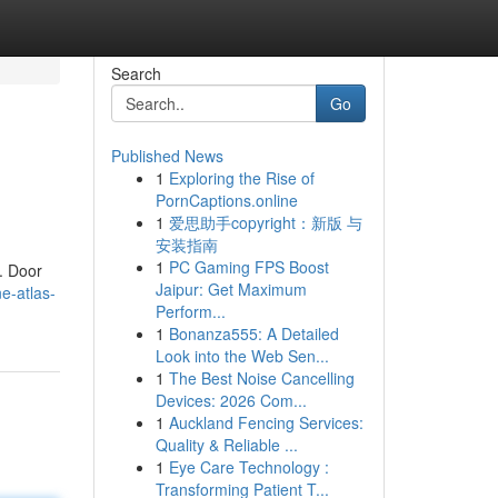
Search
Go
Published News
1
Exploring the Rise of
PornCaptions.online
1
爱思助手copyright：新版 与
安装指南
1
PC Gaming FPS Boost
. Door
Jaipur: Get Maximum
e-atlas-
Perform...
1
Bonanza555: A Detailed
Look into the Web Sen...
1
The Best Noise Cancelling
Devices: 2026 Com...
1
Auckland Fencing Services:
Quality & Reliable ...
1
Eye Care Technology :
Transforming Patient T...