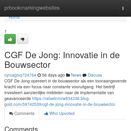
Home
prbookmarkingwebsites
Togg
navi
Home
1
CGF De Jong: Innovatie in de
Bouwsector
cyrusgtxq724764
56 days ago
News
Discuss
CGF De Jong opereert in de bouwsector als een toonaangevende
kracht via een focus naar constante vooruitgang. Het bedrijf
investeert aanzienlijke middelen naar de implementatie van
geavanceerde
https://rafaelnmrw834336.blog-
gold.com/59742539/cgf-de-jong-innovatie-in-de-bouwsector
Comments
Who Upvoted
Comments