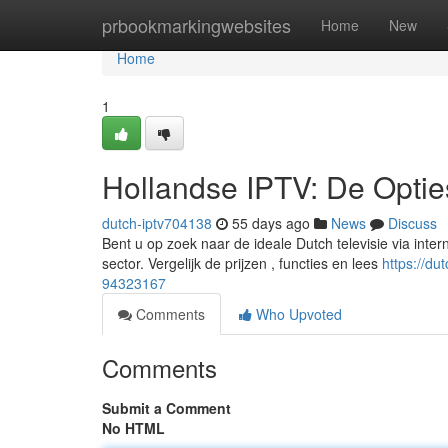
Home
prbookmarkingwebsites
Home
New
Home
1
Hollandse IPTV: De Optie
dutch-iptv704138
55 days ago
News
Discuss
Bent u op zoek naar de ideale Dutch televisie via inter
sector. Vergelijk de prijzen , functies en lees
https://du
94323167
Comments
Who Upvoted
Comments
Submit a Comment
No HTML