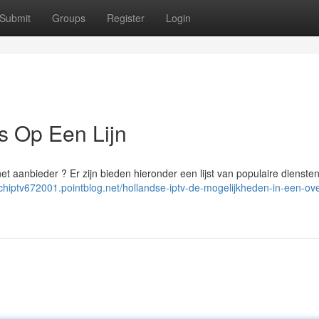
Submit
Groups
Register
Login
s Op Een Lijn
net aanbieder ? Er zijn bieden hieronder een lijst van populaire diensten
tchiptv672001.pointblog.net/hollandse-iptv-de-mogelijkheden-in-een-ove