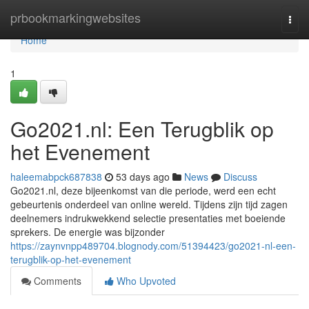
Home
prbookmarkingwebsites
Togg
navi
Home
1
Go2021.nl: Een Terugblik op
het Evenement
haleemabpck687838
53 days ago
News
Discuss
Go2021.nl, deze bijeenkomst van die periode, werd een echt
gebeurtenis onderdeel van online wereld. Tijdens zijn tijd zagen
deelnemers indrukwekkend selectie presentaties met boeiende
sprekers. De energie was bijzonder
https://zaynvnpp489704.blognody.com/51394423/go2021-nl-een-
terugblik-op-het-evenement
Comments
Who Upvoted