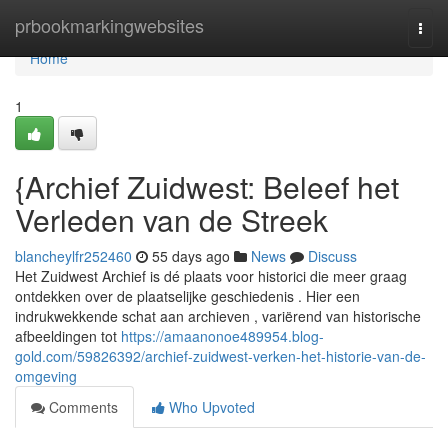
Home
prbookmarkingwebsites
Togg
navi
Home
1
{Archief Zuidwest: Beleef het
Verleden van de Streek
blancheylfr252460
55 days ago
News
Discuss
Het Zuidwest Archief is dé plaats voor historici die meer graag
ontdekken over de plaatselijke geschiedenis . Hier een
indrukwekkende schat aan archieven , variërend van historische
afbeeldingen tot
https://amaanonoe489954.blog-
gold.com/59826392/archief-zuidwest-verken-het-historie-van-de-
omgeving
Comments
Who Upvoted