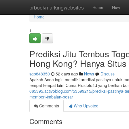
Home
prbookmarkingwebsites
Home
New
Home
1
Prediksi Jitu Tembus Tog
Hong Kong? Hanya Situs 
sgp848350
52 days ago
News
Discuss
Apakah Anda ingin memiliki prediksi pastinya untuk m
tempat tempat lain! Cuma Plustoto4d yang berikan b
065395.activoblog.com/53599215/prediksi-pastinya-
memberi-imbalan-besar
Comments
Who Upvoted
Comments