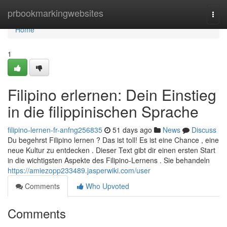
Home
prbookmarkingwebsites
Togg
navi
Home
1
Filipino erlernen: Dein Einstieg
in die filippinischen Sprache
filipino-lernen-fr-anfng256835
51 days ago
News
Discuss
Du begehrst Filipino lernen ? Das ist toll! Es ist eine Chance , eine
neue Kultur zu entdecken . Dieser Text gibt dir einen ersten Start
in die wichtigsten Aspekte des Filipino-Lernens . Sie behandeln
https://amiezopp233489.jasperwiki.com/user
Comments
Who Upvoted
Comments