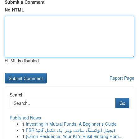
Submit a Comment
No HTML
HTML is disabled
Report Page
Search
Go
Published News
1
Investing in Mutual Funds: A Beginner's Guide
1
FBR ڈیجیٹل انوائسنگ سافٹ ویئر ایک مکمل گائیڈ
1
{Orion Residence: Your KL's Bukit Bintang Hom...