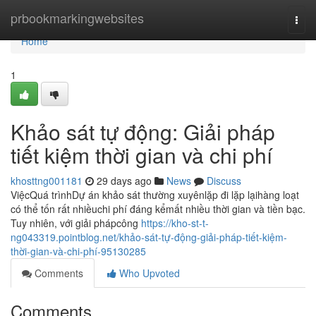
Home
prbookmarkingwebsites
Togg
navi
Home
1
Khảo sát tự động: Giải pháp
tiết kiệm thời gian và chi phí
khosttng001181
29 days ago
News
Discuss
ViệcQuá trìnhDự án khảo sát thường xuyênlặp đi lặp lạihàng loạt
có thể tốn rất nhiềuchi phí đáng kểmất nhiều thời gian và tiền bạc.
Tuy nhiên, với giải phápcông
https://kho-st-t-
ng043319.pointblog.net/khảo-sát-tự-động-giải-pháp-tiết-kiệm-
thời-gian-và-chi-phí-95130285
Comments
Who Upvoted
Comments