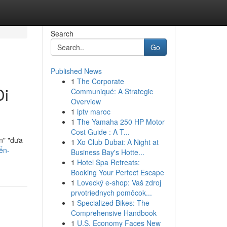
Search
Go
Published News
1
The Corporate
Di
Communiqué: A Strategic
Overview
1
iptv maroc
1
The Yamaha 250 HP Motor
Cost Guide : A T...
n" "đưa
1
Xo Club Dubai: A Night at
ển-
Business Bay's Hotte...
1
Hotel Spa Retreats:
Booking Your Perfect Escape
1
Lovecký e-shop: Vaš zdroj
prvotriednych pomôcok...
1
Specialized Bikes: The
Comprehensive Handbook
1
U.S. Economy Faces New