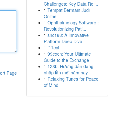
Challenges: Key Data Rel...
1
Tempat Bermain Judi
Online
1
Ophthalmology Software :
Revolutionizing Pati...
1
snc168: A Innovative
Platform Deep Dive
1
```text
1
99exch: Your Ultimate
Guide to the Exchange
1
123b: Hướng dẫn đăng
nhập lần mới năm nay
ort Page
1
Relaxing Tunes for Peace
of Mind