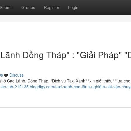
Submit
Groups
Register
Login
Lãnh Đồng Tháp" : "Giải Pháp" "
ws
Discuss
 ở Cao Lãnh, Đồng Tháp, "Dịch vụ Taxi Xanh" "xin giới thiệu" "lựa chọ
nh-cao-lnh-212135.blogdigy.com/taxi-xanh-cao-lãnh-nghiệm-cát-vận-chuy