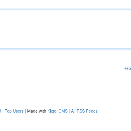
Rep
d
|
Top Users
| Made with
Kliqqi CMS
|
All RSS Feeds