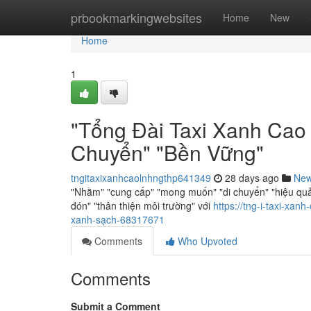
Home
prbookmarkingwebsites
Home
New
Home
1
"Tổng Đài Taxi Xanh Cao 
Chuyển" "Bền Vững"
tngitaxixanhcaolnhngthp641349
28 days ago
Ne
"Nhằm" "cung cấp" "mong muốn" "di chuyển" "hiệu quả"
đón" "thân thiện môi trường" với
https://tng-i-taxi-xa
xanh-sạch-68317671
Comments
Who Upvoted
Comments
Submit a Comment