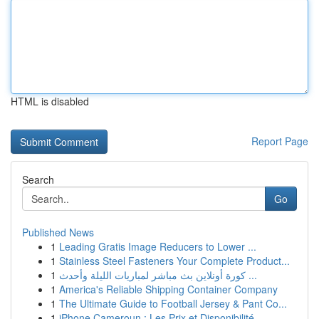
HTML is disabled
Report Page
Search
Go
Published News
1
Leading Gratis Image Reducers to Lower ...
1
Stainless Steel Fasteners Your Complete Product...
1
كورة أونلاين بث مباشر لمباريات الليلة وأحدث ...
1
America's Reliable Shipping Container Company
1
The Ultimate Guide to Football Jersey & Pant Co...
1
iPhone Cameroun : Les Prix et Disponibilité