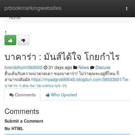
Home
prbookmarkingwebsites
Togg
navi
Home
1
บาคาร่า : มันส์ได้ใจ โกยกำไร
brendahomr569005
31 days ago
News
Discuss
ตื่นเต้นกับความน่าคาดเดา ของบาคาร่า! ไม่ว่าคุณจะอยู่ที่ไหน ก็
สามารถสัมผัส
https://myadgrx689045.blogdun.com/38533601/ไพ-
บาคาร-า-สน-กง-าย-แจกเง-นร-วๆ
Comments
Who Upvoted
Comments
Submit a Comment
No HTML