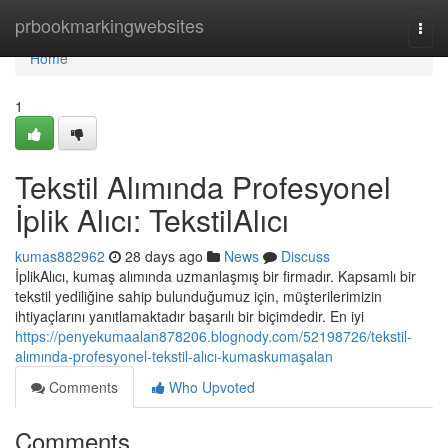
Home
prbookmarkingwebsites
Togg
navi
Home
1
Tekstil Alımında Profesyonel
İplik Alıcı: TekstilAlıcı
kumas882962
28 days ago
News
Discuss
İplikAlıcı, kumaş alımında uzmanlaşmış bir firmadır. Kapsamlı bir
tekstil yediliğine sahip bulunduğumuz için, müşterilerimizin
ihtiyaçlarını yanıtlamaktadır başarılı bir biçimdedir. En iyi
https://penyekumaalan878206.blognody.com/52198726/tekstil-
alımında-profesyonel-tekstil-alıcı-kumaskumaşalan
Comments
Who Upvoted
Comments